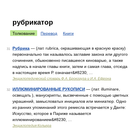
рубрикатор
Толкование
Перевод
Книги
Рубрика
— (лат. rubrica, окрашивающая в красную краску)
31
первоначально так называлось заглавие закона или другого
сочинения, обыкновенно писавшееся киноварью, а также
надпись в начале главы книги, затем и самая глава, отсюда
в настоящее время Р. означает&#8230; …
Энциклопедический словарь Ф.А. Брокгауза и И.А. Ефрона
ИЛЛЮМИНИРОВАННЫЕ РУКОПИСИ
— (лат. illuminare,
32
освещать ), манускрипты, высвеченные с помощью цветных
украшений, замысловатых инициалов или миниатюр. Одно
из ранних упоминаний этого ремесла встречается у Данте:
Искусство, которое в Париже называется
иллюминированием&#8230; …
Энциклопедия Кольера