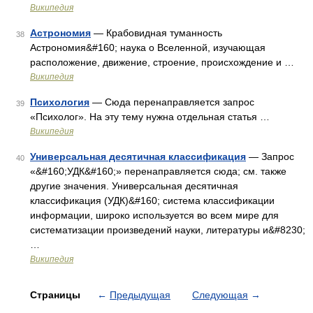
Википедия
Астрономия
— Крабовидная туманность
38
Астрономия&#160; наука о Вселенной, изучающая
расположение, движение, строение, происхождение и …
Википедия
Психология
— Сюда перенаправляется запрос
39
«Психолог». На эту тему нужна отдельная статья …
Википедия
Универсальная десятичная классификация
— Запрос
40
«&#160;УДК&#160;» перенаправляется сюда; см. также
другие значения. Универсальная десятичная
классификация (УДК)&#160; система классификации
информации, широко используется во всем мире для
систематизации произведений науки, литературы и&#8230;
…
Википедия
Страницы
←
Предыдущая
Следующая
→