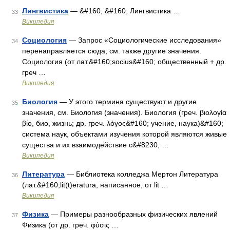
Лингвистика
— &#160; &#160; Лингвистика …
33
Википедия
Социология
— Запрос «Социологические исследования»
34
перенаправляется сюда; см. также другие значения.
Социология (от лат.&#160;socius&#160; общественный + др.
греч …
Википедия
Биология
— У этого термина существуют и другие
35
значения, см. Биология (значения). Биология (греч. βιολογία
βίο, био, жизнь; др. греч. λόγος&#160; учение, наука)&#160;
система наук, объектами изучения которой являются живые
существа и их взаимодействие с&#8230; …
Википедия
Литература
— Библиотека колледжа Мертон Литература
36
(лат.&#160;lit(t)eratura, написанное, от lit …
Википедия
Физика
— Примеры разнообразных физических явлений
37
Физика (от др. греч. φύσις …